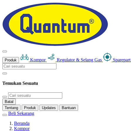
Kompor
Regulator & Selang Gas
Sparepar
Produk
Temukan Sesuatu
Batal
Tentang
Produk
Updates
Bantuan
Beli Sekarang
Beranda
Kompor