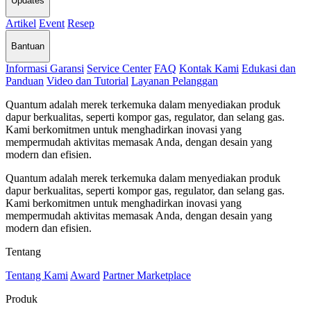
Updates
Artikel
Event
Resep
Bantuan
Informasi Garansi
Service Center
FAQ
Kontak Kami
Edukasi dan
Panduan
Video dan Tutorial
Layanan Pelanggan
Quantum adalah merek terkemuka dalam menyediakan produk
dapur berkualitas, seperti kompor gas, regulator, dan selang gas.
Kami berkomitmen untuk menghadirkan inovasi yang
mempermudah aktivitas memasak Anda, dengan desain yang
modern dan efisien.
Quantum adalah merek terkemuka dalam menyediakan produk
dapur berkualitas, seperti kompor gas, regulator, dan selang gas.
Kami berkomitmen untuk menghadirkan inovasi yang
mempermudah aktivitas memasak Anda, dengan desain yang
modern dan efisien.
Tentang
Tentang Kami
Award
Partner Marketplace
Produk