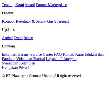
Tentang Kami
Award
Partner Marketplace
Produk
Kompor
Regulator & Selang Gas
Sparepart
Updates
Artikel
Event
Resep
Bantuan
Informasi Garansi
Service Center
FAQ
Kontak Kami
Edukasi dan
Panduan
Video dan Tutorial
Layanan Pelanggan
Syarat dan Ketentuan
Kebijakan Privasi
© PT. Nawasena Sentosa Utama. All right reserved.