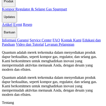
Produk
Kompor
Regulator & Selang Gas
Sparepart
Updates
Artikel
Event
Resep
Bantuan
Informasi Garansi
Service Center
FAQ
Kontak Kami
Edukasi dan
Panduan
Video dan Tutorial
Layanan Pelanggan
Quantum adalah merek terkemuka dalam menyediakan produk
dapur berkualitas, seperti kompor gas, regulator, dan selang gas.
Kami berkomitmen untuk menghadirkan inovasi yang
mempermudah aktivitas memasak Anda, dengan desain yang
modern dan efisien.
Quantum adalah merek terkemuka dalam menyediakan produk
dapur berkualitas, seperti kompor gas, regulator, dan selang gas.
Kami berkomitmen untuk menghadirkan inovasi yang
mempermudah aktivitas memasak Anda, dengan desain yang
modern dan efisien.
Tentang