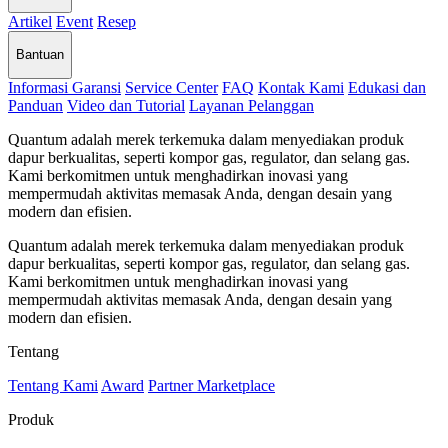
Artikel
Event
Resep
Bantuan
Informasi Garansi
Service Center
FAQ
Kontak Kami
Edukasi dan
Panduan
Video dan Tutorial
Layanan Pelanggan
Quantum adalah merek terkemuka dalam menyediakan produk
dapur berkualitas, seperti kompor gas, regulator, dan selang gas.
Kami berkomitmen untuk menghadirkan inovasi yang
mempermudah aktivitas memasak Anda, dengan desain yang
modern dan efisien.
Quantum adalah merek terkemuka dalam menyediakan produk
dapur berkualitas, seperti kompor gas, regulator, dan selang gas.
Kami berkomitmen untuk menghadirkan inovasi yang
mempermudah aktivitas memasak Anda, dengan desain yang
modern dan efisien.
Tentang
Tentang Kami
Award
Partner Marketplace
Produk